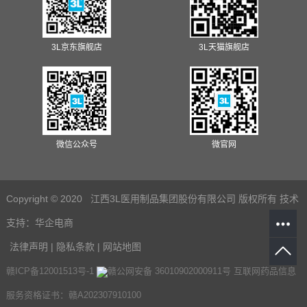
3L京东旗舰店
3L天猫旗舰店
微信公众号
微官网
Copyright © 2020 江西3L医用制品集团股份有限公司 版权所有
技术
支持：
华企电商
法律声明
|
隐私条款
|
网站地图
赣ICP备12001513号-1
赣公网安备 36010902000911号
互联网药品信息
服务资格证书：赣A202307910100