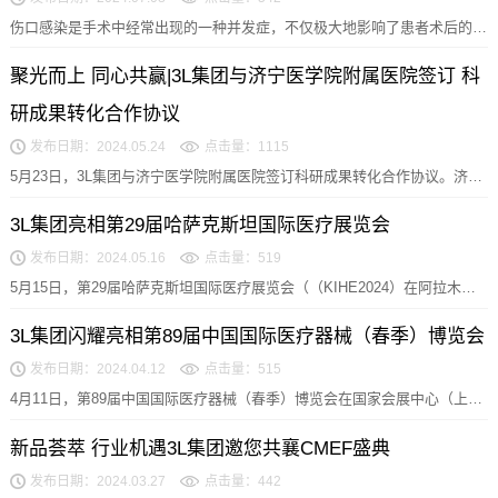
伤口感染是手术中经常出现的一种并发症，不仅极大地影响了患者术后的康
复，而且还加重了患者住院治疗的费用。因此，避免术...
聚光而上 同心共赢|3L集团与济宁医学院附属医院签订 科
研成果转化合作协议
发布日期：2024.05.24
点击量：1115
5月23日，3L集团与济宁医学院附属医院签订科研成果转化合作协议。济宁
医学院附属医院科技与国际合作处处长张斌、副处...
3L集团亮相第29届哈萨克斯坦国际医疗展览会
发布日期：2024.05.16
点击量：519
5月15日，第29届哈萨克斯坦国际医疗展览会（（KIHE2024）在阿拉木图
市如期举行，3L集团携全类别优质医用产...
3L集团闪耀亮相第89届中国国际医疗器械（春季）博览会
发布日期：2024.04.12
点击量：515
4月11日，第89届中国国际医疗器械（春季）博览会在国家会展中心（上
海）揭开华丽序幕，一场融汇尖端科技与人文关怀的...
新品荟萃 行业机遇3L集团邀您共襄CMEF盛典
发布日期：2024.03.27
点击量：442