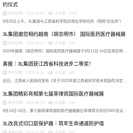
约仪式
发布日期：2024.09.26
点击量：1164
9月25日上午，3L集团与江西省科学院应用化学研究所（简称“应化所”）在
南昌举行战略合作签约仪式，双方共建的医用高...
3L集团邀您相约越南（胡志明市） 国际医药医疗器械展
发布日期：2024.09.11
点击量：504
2024年越南（胡志明市）国际医药医疗器械展于9月11日-14日在胡志明市
西贡国际展览会议中心SECC举办，3L集...
喜报︱3L集团获江西省科技进步二等奖！
发布日期：2024.09.10
点击量：420
近日，江西省人民政府发布《关于2023年度江西省科学技术奖励的决定》
对2023年度为我省科学技术进步、经济社会发展...
3L集团精彩亮相第七届菲律宾国际医疗器械展
发布日期：2024.08.15
点击量：438
8月14日-16日，第七届菲律宾国际医疗器械展在菲律宾马尼拉SMX会议中
心举办，3L集团作为医用耗材领域的先行者，...
3L改良式切口层保护器︱筑牢生命通道防护墙
发布日期：2024.07.08
点击量：542