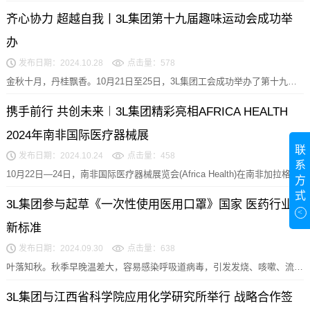
创伤学应用科学的现代成就：从生物力学研究到临...
齐心协力 超越自我丨3L集团第十九届趣味运动会成功举
办
发布日期：2024.10.28
点击量：578
金秋十月，丹桂飘香。10月21日至25日，3L集团工会成功举办了第十九届
趣味运动会。本届运动会以“齐心协力，超越自...
携手前行 共创未来︱3L集团精彩亮相AFRICA HEALTH
2024年南非国际医疗器械展
联
发布日期：2024.10.24
点击量：458
系
10月22日—24日，南非国际医疗器械展览会(Africa Health)在南非加拉格尔
方
会议中心举办，3L集团与众...
式
3L集团参与起草《一次性使用医用口罩》国家 医药行业
<
新标准
发布日期：2024.09.30
点击量：638
叶落知秋。秋季早晚温差大，容易感染呼吸道病毒，引发发烧、咳嗽、流
涕、过敏等症状，3L公司提醒您，出门尽量佩戴口罩。...
3L集团与江西省科学院应用化学研究所举行 战略合作签