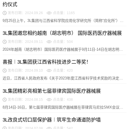
约仪式
发布日期：2024.09.26
点击量：1165
9月25日上午，3L集团与江西省科学院应用化学研究所（简称“应化所”）在
南昌举行战略合作签约仪式，双方共建的医用高...
3L集团邀您相约越南（胡志明市） 国际医药医疗器械展
发布日期：2024.09.11
点击量：504
2024年越南（胡志明市）国际医药医疗器械展于9月11日-14日在胡志明市
西贡国际展览会议中心SECC举办，3L集...
喜报︱3L集团获江西省科技进步二等奖！
发布日期：2024.09.10
点击量：420
近日，江西省人民政府发布《关于2023年度江西省科学技术奖励的决定》
对2023年度为我省科学技术进步、经济社会发展...
3L集团精彩亮相第七届菲律宾国际医疗器械展
发布日期：2024.08.15
点击量：438
8月14日-16日，第七届菲律宾国际医疗器械展在菲律宾马尼拉SMX会议中
心举办，3L集团作为医用耗材领域的先行者，...
3L改良式切口层保护器︱筑牢生命通道防护墙
发布日期：2024.07.08
点击量：542