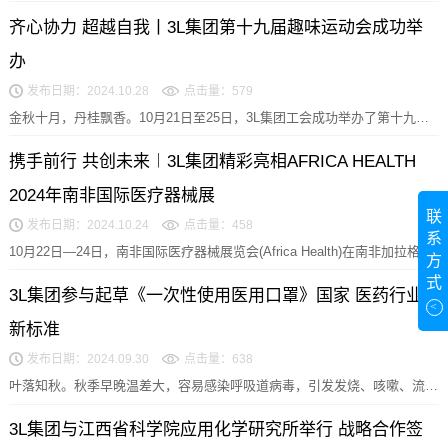
创伤学应用科学的现代成就：从生物力学研究到临...
齐心协力 超越自我丨3L集团第十九届趣味运动会成功举
办
发布日期：2024.10.28
点击量：579
金秋十月，丹桂飘香。10月21日至25日，3L集团工会成功举办了第十九届
趣味运动会。本届运动会以“齐心协力，超越自...
携手前行 共创未来︱3L集团精彩亮相AFRICA HEALTH
2024年南非国际医疗器械展
联
发布日期：2024.10.24
点击量：458
系
10月22日—24日，南非国际医疗器械展览会(Africa Health)在南非加拉格尔
方
会议中心举办，3L集团与众...
式
3L集团参与起草《一次性使用医用口罩》国家 医药行业
<
新标准
发布日期：2024.09.30
点击量：638
叶落知秋。秋季早晚温差大，容易感染呼吸道病毒，引发发烧、咳嗽、流
涕、过敏等症状，3L公司提醒您，出门尽量佩戴口罩。...
3L集团与江西省科学院应用化学研究所举行 战略合作签