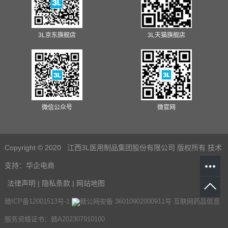
3L京东旗舰店
3L天猫旗舰店
微信公众号
微官网
Copyright © 2020 江西3L医用制品集团股份有限公司 版权所有
技术
支持：
华企电商
法律声明
|
隐私条款
|
网站地图
赣ICP备12001513号-1
赣公网安备 36010902000911号
互联网药品信息
服务资格证书：赣A202307910100