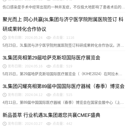
伤口感染是手术中经常出现的一种并发症，不仅极大地影响了患者术后的康
复，而且还加重了患者住院治疗的费用。因此，避免术...
聚光而上 同心共赢|3L集团与济宁医学院附属医院签订 科
研成果转化合作协议
发布日期：2024.05.24
点击量：1116
5月23日，3L集团与济宁医学院附属医院签订科研成果转化合作协议。济宁
医学院附属医院科技与国际合作处处长张斌、副处...
3L集团亮相第29届哈萨克斯坦国际医疗展览会
发布日期：2024.05.16
点击量：519
5月15日，第29届哈萨克斯坦国际医疗展览会（（KIHE2024）在阿拉木图
市如期举行，3L集团携全类别优质医用产...
3L集团闪耀亮相第89届中国国际医疗器械（春季）博览会
发布日期：2024.04.12
点击量：515
4月11日，第89届中国国际医疗器械（春季）博览会在国家会展中心（上
海）揭开华丽序幕，一场融汇尖端科技与人文关怀的...
新品荟萃 行业机遇3L集团邀您共襄CMEF盛典
发布日期：2024.03.27
点击量：442