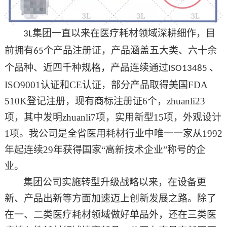
集团一直以来在医疗耗材领域深耕细作，目
3L
前拥有
个产品注册证，产品涵盖五大类、六十余
65
个品种、近四千种规格，产品连续通过
、
ISO13485
ISO9001
认证和
CE
认证，部分产品取得美国
FDA
510K
登记注册，现有
商标注册证
6个，
zhuanli
23
项，其中发明zhuanli7项，实用新型15项，外观设计
1项。我公司是
全省
医用耗材行业中唯一一家从
1992
年起连续
2
9年获得国家“高新技术企业”称号的企
业。
集团公司实施转型升级战略以来，在设备更
新、产品出新等方面加速迈上创新发展之路。除了
在一、二类医疗耗材领域做好单品外，还在三类医