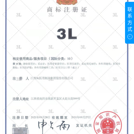
联
系
方
式
<